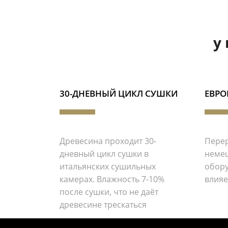
у
30-ДНЕВНЫЙ ЦИКЛ СУШКИ
ЕВРО
Древесина проходит 30-
Перер
дневный цикл сушки в
немец
итальянских сушильных
обор
камерах. Влажность 7-10%
влияе
после сушки, что не даёт
древесине трескаться