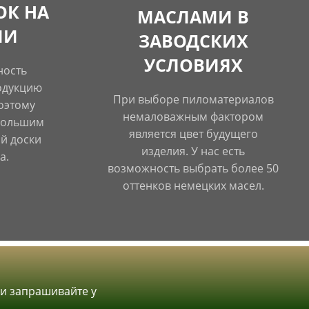
ОК НА
МАСЛАМИ В
ИИ
ЗАВОДСКИХ
УСЛОВИЯХ
ность
одукцию
При выборе пиломатериалов
оэтому
немаловажным фактором
большим
является цвет будущего
й доски
изделия. У нас есть
а.
возможность выбрать более 50
оттенков немецких масел.
&nbsp;
и запрашивайте у