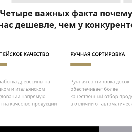
Четыре важных факта почем
 нас дешевле, чем у конкурент
ПЕЙСКОЕ КАЧЕСТВО
РУЧНАЯ СОРТИРОВКА
аботка древесины на
Ручная сортировка досок
ком и итальянском
обеспечивает более
удовании напрямую
качественный отбор прод
т на качество продукции
в отличии от автоматичес