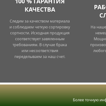
100 % ГАРАНТИЯ
РА
КАЧЕСТВА
С
Следим за качеством материала
и соблюдаем четкую сортировку
На наше
сортности. Исходная продукция
немец
соответствует завяленным
Мощно
требованиям. В случае брака
произво
или несоответствия
любого
переделываем за наш счет.
&nbsp;
Более точную ин